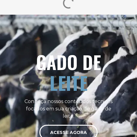
GADO DE
LEITE
Conheça nossos contéudos tecnicos
focados em sua criação de gado de
leite.
ACESSE AGORA