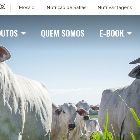
Mosaic
Nutrição de Safras
NutriVantagens
DUTOS
QUEM SOMOS
E-BOOK