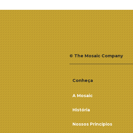
© The Mosaic Company
Conheça
A Mosaic
História
Nossos Princípios