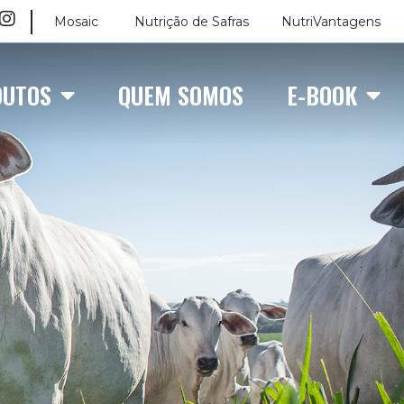
Mosaic
Nutrição de Safras
NutriVantagens
DUTOS
QUEM SOMOS
E-BOOK