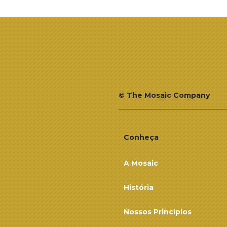
© The Mosaic Company
Conheça
A Mosaic
História
Nossos Princípios