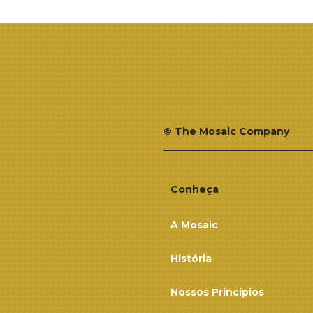
© The Mosaic Company
Conheça
A Mosaic
História
Nossos Princípios