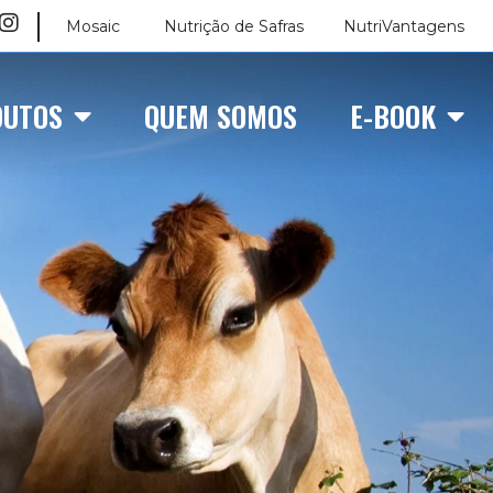
Mosaic
Nutrição de Safras
NutriVantagens
DUTOS
QUEM SOMOS
E-BOOK