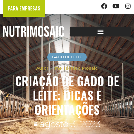
PARA EMPRESAS
GADO DE LEITE
Time Técnico Mosaic
CRIAÇÃO DE GADO DE
LEITE: DICAS E
ORIENTAÇÕES
agosto 3, 2023