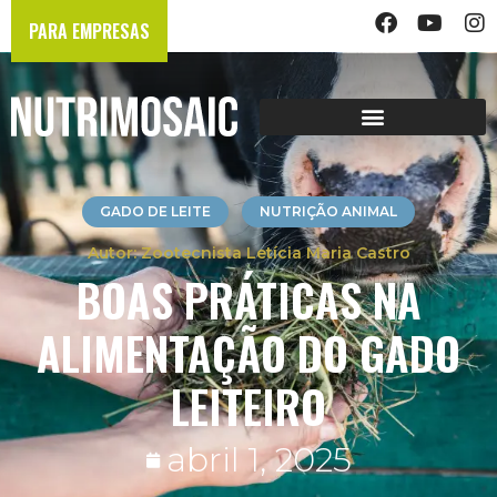
PARA EMPRESAS
GADO DE LEITE
NUTRIÇÃO ANIMAL
Zootecnista Letícia Maria Castro
BOAS PRÁTICAS NA
ALIMENTAÇÃO DO GADO
LEITEIRO
abril 1, 2025