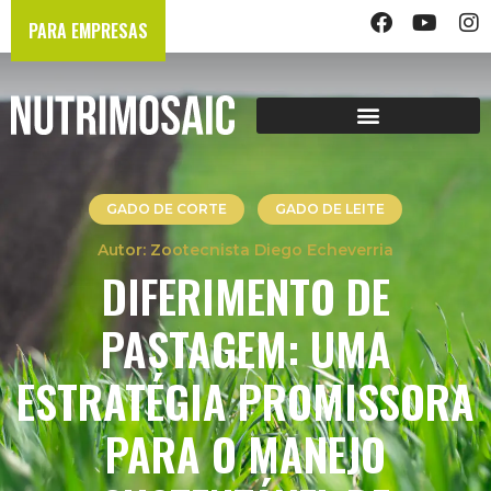
PARA EMPRESAS
GADO DE CORTE
GADO DE LEITE
Zootecnista Diego Echeverria
DIFERIMENTO DE
PASTAGEM: UMA
ESTRATÉGIA PROMISSORA
PARA O MANEJO