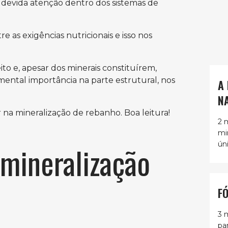
a devida atenção dentro dos sistemas de
e as exigências nutricionais e isso nos
to e, apesar dos minerais constituírem,
mental importância na parte estrutural, nos
A
N
r na mineralização de rebanho. Boa leitura!
2 
mi
ún
 mineralização
F
3 
pa