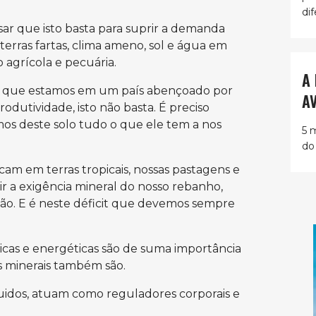
dif
ar que isto basta para suprir a demanda
terras fartas, clima ameno, sol e água em
 agrícola e pecuária.
A
ga que estamos em um país abençoado por
A
dutividade, isto não basta. É preciso
os deste solo tudo o que ele tem a nos
5 
do
rcam em terras tropicais, nossas pastagens
e
r a exigência mineral do nosso rebanho,
tão. E é neste déficit que devemos sempre
icas e energéticas são de suma importância
s minerais também são.
fluidos, atuam como reguladores corporais e