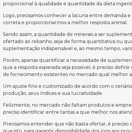
proporcional à qualidade e quantidade da dieta ingeri
Logo, precisamos conhecer a lacuna entre demanda e 
correta e proporcionarmos a melhor resposta animal.
Sendo assim, a quantidade de minerais a ser suplemen
ofertado ao rebanho, seja de forma quantitativa ou qua
suplementação indispensável e, ao mesmo tempo, variá
Porém, apenas quantificar a necessidade de suplementa
que a resposta esperada seja possível, é preciso definir
de fornecimento existentes no mercado qual melhor a
Um ajuste fino e customizado de acordo com o cenário a
produção, seus índices e sua lucratividade.
Felizmente, no mercado não faltam produtos e empres
preciso identificar entre tantas a que melhor nos aten
Precisamos entender que não basta ofertar, é preciso 
que isto, para garantir disponibilidade dos íons aos pro