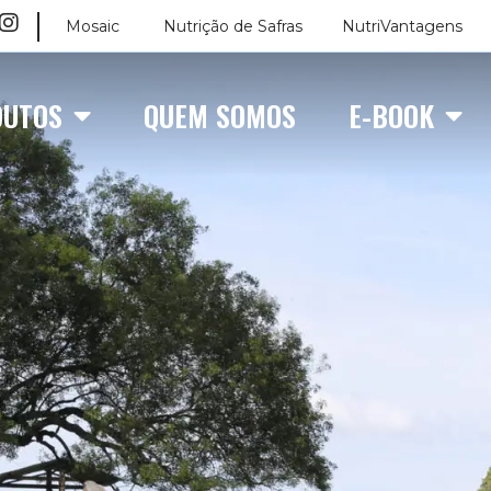
Mosaic
Nutrição de Safras
NutriVantagens
DUTOS
QUEM SOMOS
E-BOOK