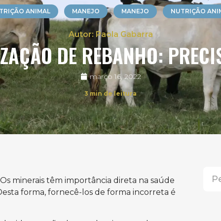
TRIÇÃO ANIMAL
MANEJO
MANEJO
NUTRIÇÃO ANI
Paola Gabarra
ZAÇÃO DE REBANHO: PRECI
março 16, 2022
3
min de leitura
Os minerais têm importância direta na saúde
esta forma, fornecê-los de forma incorreta é