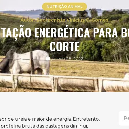
NUTRIÇÃO ANIMAL
Zootecnista Vinicius C. Gomes
TAÇÃO ENERGÉTICA PARA B
CORTE
janeiro 28, 2022
2
min de leitura
r de uréia e maior de energia. Entretanto,
 proteína bruta das pastagens diminui,