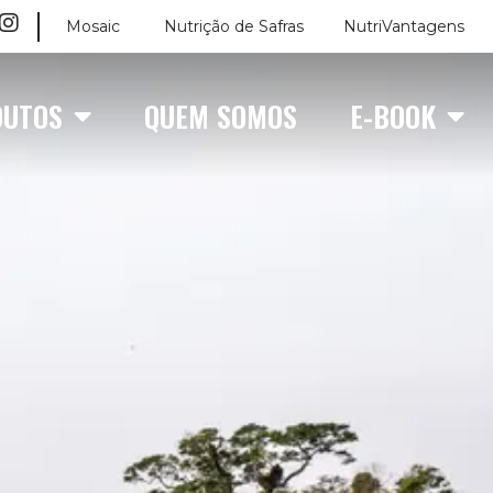
Mosaic
Nutrição de Safras
NutriVantagens
DUTOS
QUEM SOMOS
E-BOOK