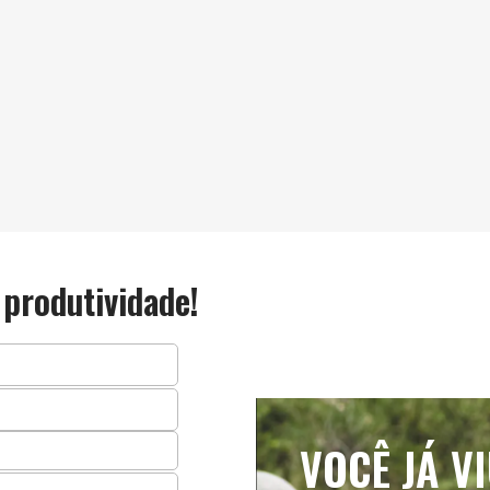
produtividade!
VOCÊ JÁ V