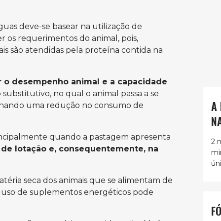
guas deve-se basear na utilização de
r os requerimentos do animal, pois,
s são atendidas pela proteína contida na
r o desempenho animal e a capacidade
substitutivo, no qual o animal passa a se
A
sionando uma redução no consumo de
N
principalmente quando a pastagem apresenta
2 
 de lotação e, consequentemente, na
mi
ún
atéria seca dos animais que se alimentam de
 o uso de suplementos energéticos pode
F