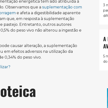
entação energética tem sido atribuída à
3 
do. Observamos que a
suplementação com
pa
forragem
e afeta a digestibilidade aparente
dif
aram que, em resposta à suplementação
 pastejo. Entretanto, outros autores
0,5% do peso vivo não alterou a ingestão e
A
A
pode causar alteração, a suplementação
u em efeitos adversos na utilização da
5 
de 0,34% do peso vivo.
do
lizar?
oteica