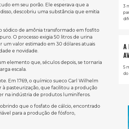
 tudo em seu porão. Ele esperava que a
3 
s disso, descobriu uma substância que emitia
pa
dif
o sódico de amônia transformado em fosfito
puro. O processo exigia 50 litros de urina
r um valor estimado em 30 dólares atuais
A
idade e novidade.
A
m elemento que, séculos depois, se tornaria
5 
arga escala.
do
nte. Em 1769, o químico sueco Carl Wilhelm
 à pasteurização, que facilitou a produção
r na indústria de produtos luminíferos.
rindo que o fosfato de cálcio, encontrado
iável para a produção de fósforo,