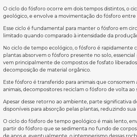
O ciclo do fósforo ocorre em dois tempos distintos, o c
geológico, e envolve a movimentação do fósforo entre o
Esse ciclo é fundamental para manter o fósforo em ci
limitado quando comparado à intensidade da produção
No ciclo de tempo ecológico, o fósforo é rapidamente cí
plantas absorvem o fósforo presente no solo, essencia
vem principalmente de compostos de fosfato liberados
decomposição de material orgânico.
Este fósforo é transferido para animais que consomem a
animais, decompositores reciclam o fósforo de volta ao 
Apesar desse retorno ao ambiente, parte significativa 
disponíveis para absorção pelas plantas, reduzindo sua 
O ciclo do fósforo de tempo geológico é mais lento, e
partir do fósforo que se sedimenta no fundo de corpos
de anos e, eventualmente, o intemperismo dessas rochas 