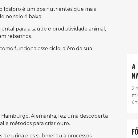
 fósforo é um dos nutrientes que mais
 no solo é baixa.
ental para a saúde e produtividade animal,
 em rebanhos.
como funciona esse ciclo, além da sua
A
N
2 
mi
ún
e Hamburgo, Alemanha, fez uma descoberta
al e métodos para criar ouro.
F
s de urina e os submeteu a processos