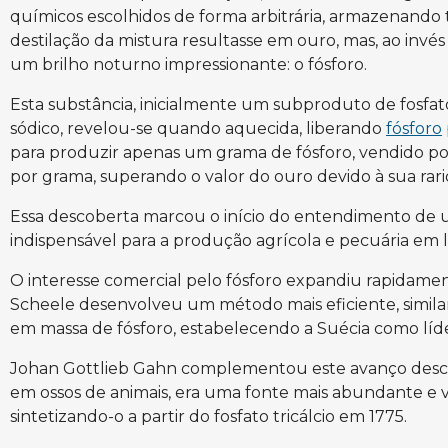
químicos escolhidos de forma arbitrária, armazenando
destilação da mistura resultasse em ouro, mas, ao invé
um brilho noturno impressionante: o fósforo.
Esta substância, inicialmente um subproduto de fosfat
sódico, revelou-se quando aquecida, liberando
fósforo
para produzir apenas um grama de fósforo, vendido po
por grama, superando o valor do ouro devido à sua rar
Essa descoberta marcou o início do entendimento de u
indispensável para a produção agrícola e pecuária em l
O interesse comercial pelo fósforo expandiu rapidame
Scheele desenvolveu um método mais eficiente, similar
em massa de fósforo, estabelecendo a Suécia como líde
Johan Gottlieb Gahn complementou este avanço descob
em ossos de animais, era uma fonte mais abundante e v
sintetizando-o a partir do fosfato tricálcio em 1775.