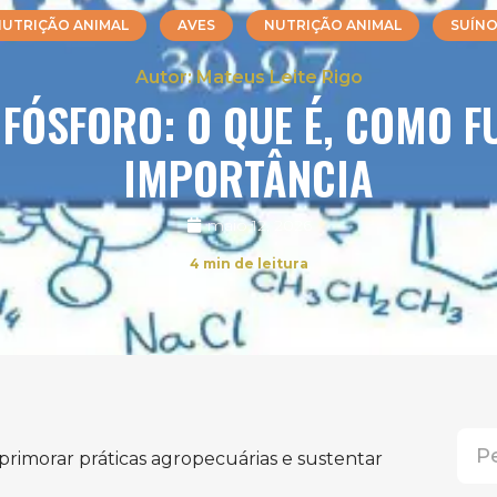
UTRIÇÃO ANIMAL
AVES
NUTRIÇÃO ANIMAL
SUÍNO
Mateus Leite Rigo
 FÓSFORO: O QUE É, COMO F
IMPORTÂNCIA
maio 12, 2026
4
min de leitura
rimorar práticas agropecuárias e sustentar