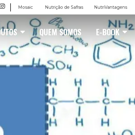
Mosaic
Nutrição de Safras
NutriVantagens
DUTOS
QUEM SOMOS
E-BOOK