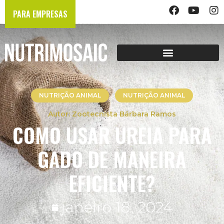
PARA EMPRESAS
NUTRIÇÃO ANIMAL
NUTRIÇÃO ANIMAL
Zootecnista Bárbara Ramos
COMO USAR UREIA PARA
GADO DE MANEIRA
EFICIENTE?
janeiro 18, 2024