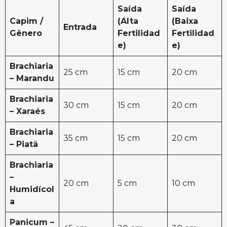
Saída
Saída
Capim /
(Alta
(Baixa
Entrada
Gênero
Fertilidad
Fertilidad
e)
e)
Brachiaria
25 cm
15 cm
20 cm
– Marandu
Brachiaria
30 cm
15 cm
20 cm
– Xaraés
Brachiaria
35 cm
15 cm
20 cm
– Piatã
Brachiaria
–
20 cm
5 cm
10 cm
Humidícol
a
Panicum –