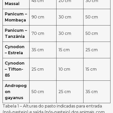
45 cm
20 cm
30 cm
Massai
Panicum –
90 cm
30 cm
50 cm
Mombaça
Panicum –
70 cm
30 cm
50 cm
Tanzânia
Cynodon
35 cm
15 cm
25 cm
– Estrela
Cynodon
– Tifton-
25 cm
10 cm
15 cm
85
Andropog
on
50 cm
25 cm
35 cm
gayanus
Tabela 1 – Alturas do pasto indicadas para entrada
(pré-pastejo) e saída (pós-pastejo) dos animais, com