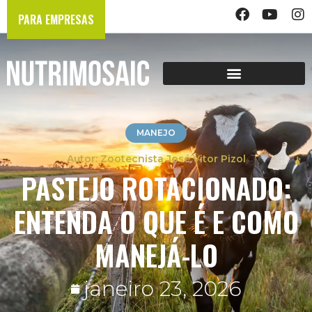
PARA EMPRESAS
MANEJO
Zootecnista José Vitor Pizol
PASTEJO ROTACIONADO:
ENTENDA O QUE É E COMO
MANEJÁ-LO
janeiro 23, 2026