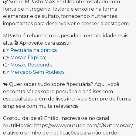
🌿 Sobre MPasto MAX Fertilizante fosfatado com
fonte de nitrogênio, fósforo e enxofre na forma
elementar e de sulfato, fornecendo nutrientes
importantes para desenvolver e crescer a pastagem.
MPasto é rebanho mais pesado e rentabilidade mais
alta. 🎬 Aproveite para assistir:
👉
Pecuária na prática
;
👉
Mosaic Explica
;
👉
Mosaic Responde
;
👉
Mercado Sem Rodeios
.
🐄 Quer saber tudo sobre #pecuária? Aqui, você
encontra séries sobre pecuária e análises com
especialistas, além de lives incríveis! Sempre de forma
simples e com muita relevância.
Gostou da ideia? Então, inscreva-se no canal
NutriMosaic: https://www.youtube.com/c/NutriMosaic/
e ative o sininho de notificações para não perder