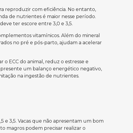
a reproduzir com eficiência. No entanto,
nda de nutrientes é maior nesse período.
eve ter escore entre 3,0 e 3,5.
complementos vitamínicos. Além do mineral
trados no pré e pós-parto, ajudam a acelerar
r o ECC do animal, reduz o estresse e
 apresente um balanço energético negativo,
mitação na ingestão de nutrientes.
2,5 e 3,5. Vacas que não apresentam um bom
uito magros podem precisar realizar o