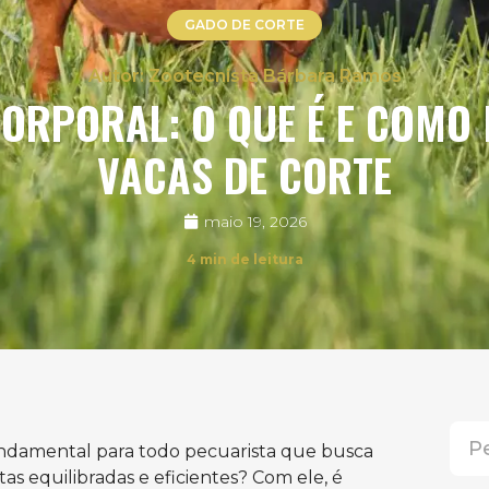
GADO DE CORTE
Zootecnista Bárbara Ramos
ORPORAL: O QUE É E COMO
VACAS DE CORTE
maio 19, 2026
4
min de leitura
undamental para todo pecuarista que busca
tas equilibradas e eficientes? Com ele, é