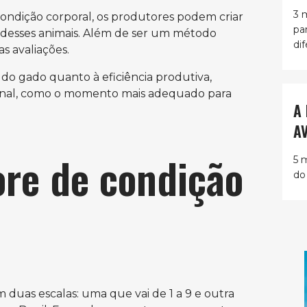
3 
ondição corporal, os produtores podem criar
pa
o desses animais. Além de ser um método
dif
s avaliações.
 gado quanto à eficiência produtiva,
ional, como o momento mais adequado para
A
A
re de condição
5 
do
 duas escalas: uma que vai de 1 a 9 e outra