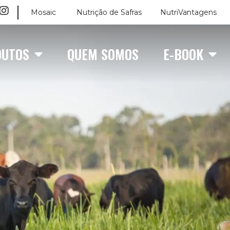
Mosaic
Nutrição de Safras
NutriVantagens
DUTOS
QUEM SOMOS
E-BOOK