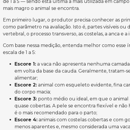
de 1 a 5 — sendo esta última a mais utilizada em camp
mais magro o animal se encontra.
Em primeiro lugar, o produtor precisa conhecer as pri
como parâmetro na avaliação. Isto é, partes visíveis o
vertebral, o processo transverso, as costelas, a anca e a
Com base nessa medição, entenda melhor como esse í
escala de 1 a 5:
Escore 1:
a vaca não apresenta nenhuma camada 
em volta da base da cauda. Geralmente, tratam-s
alimentar;
Escore 2:
animal com esqueleto evidente, fina cam
do corpo macia;
Escore 3:
ponto médio ou ideal, em que o animal 
quase cobertas. A pele se encontra flexível e não 
é o mais recomendado para o parto;
Escore 4:
animais com costelas cobertas e com go
menos aparentes e, mesmo considerada uma vaca 