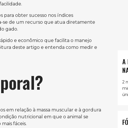
facilidade.
 para obter sucesso nos índices
ta-se de um recurso que atua diretamente
do gado.
ápido e econômico que facilita o manejo
eitura deste artigo e entenda como medir e
A
N
rporal?
2 
mi
ún
nos em relação à massa muscular e à gordura
condição nutricional em que o animal se
F
mais fáceis.