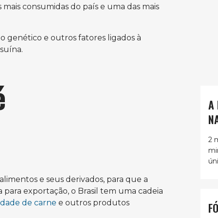
as mais consumidas do país e uma das mais
 genético e outros fatores ligados à
suína.
é
A
N
2 
mi
ún
alimentos e seus derivados, para que a
a para exportação, o Brasil tem uma cadeia
idade de carne
e outros produtos
F