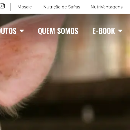
Mosaic
Nutrição de Safras
NutriVantagens
DUTOS
QUEM SOMOS
E-BOOK