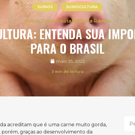
SUÍNOS
SUINOCULTURA
Zootecnista Bárbara Ramos
ULTURA: ENTENDA SUA IMPO
PARA O BRASIL
maio 25, 2022
3
min de leitura
inda acreditam que é uma carne muito gorda,
, porém, graças ao desenvolvimento da