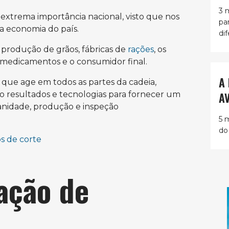
3 
xtrema importância nacional, visto que nos
pa
 a economia do país.
dif
 produção de grãos, fábricas de
rações
, os
o, medicamentos e o consumidor final.
A
, que age em todos as partes da cadeia,
A
o resultados e tecnologias para fornecer um
nidade, produção e inspeção
5 
do
s de corte
iação de