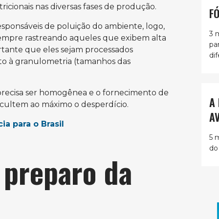
ricionais nas diversas fases de produção.
F
responsáveis de poluição do ambiente, logo,
3 
sempre rastreando aqueles que exibem alta
pa
portante que eles sejam processados
dif
o à granulometria (tamanhos das
precisa ser homogênea e o fornecimento de
A
ficultem ao máximo o desperdício.
A
a para o Brasil
5 
do
 preparo da