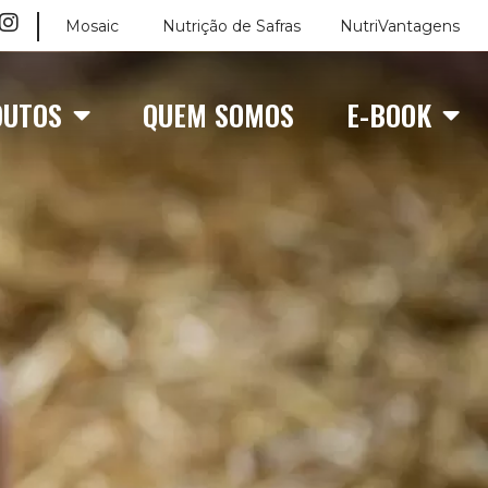
Mosaic
Nutrição de Safras
NutriVantagens
DUTOS
QUEM SOMOS
E-BOOK