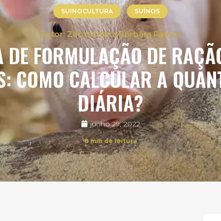
SUINOCULTURA
SUÍNOS
Zootecnista Bárbara Ramos
A DE FORMULAÇÃO DE RAÇÃ
S: COMO CALCULAR A QUAN
DIÁRIA?
junho 29, 2022
8
min de leitura