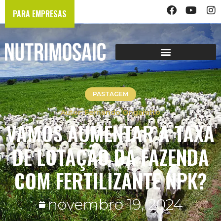
PARA EMPRESAS
PASTAGEM
Fernando Ongaratto
VAMOS AUMENTAR A TAXA
DE LOTAÇÃO DA FAZENDA
COM FERTILIZANTE NPK?
novembro 19, 2024